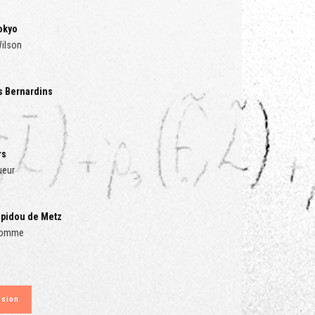
Tokyo
Wilson
es Bernardins
rs
ueur
pidou de Metz
’Homme
rsion