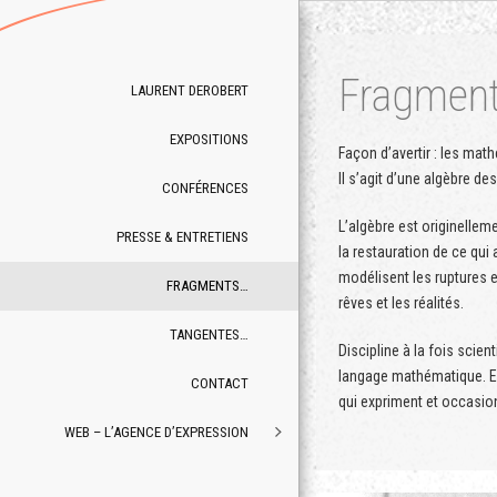
Fragmen
LAURENT DEROBERT
EXPOSITIONS
Façon d’avertir : les math
Il s’agit d’une algèbre de
CONFÉRENCES
L’algèbre est originellem
PRESSE & ENTRETIENS
la restauration de ce qui 
modélisent les ruptures e
FRAGMENTS…
rêves et les réalités.
TANGENTES…
Discipline à la fois scient
langage mathématique. E
CONTACT
qui expriment et occasi
WEB – L’AGENCE D’EXPRESSION