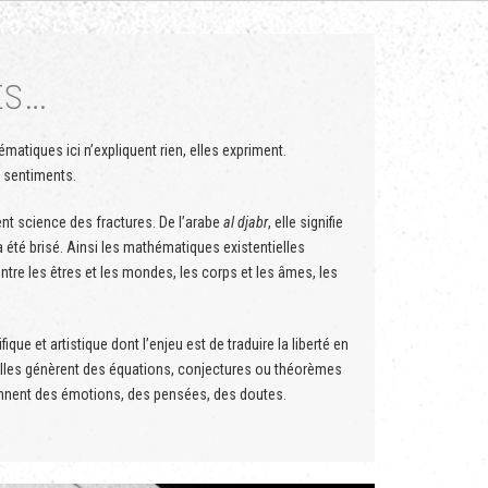
ts…
ématiques ici n’expliquent rien, elles expriment.
s sentiments.
ent science des fractures. De l’arabe
al djabr
, elle signifie
a été brisé. Ainsi les mathématiques existentielles
ntre les êtres et les mondes, les corps et les âmes, les
ifique et artistique dont l’enjeu est de traduire la liberté en
lles génèrent des équations, conjectures ou théorèmes
onnent des émotions, des pensées, des doutes.